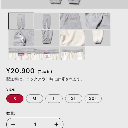
モ
ー
ダ
ル
で
メ
デ
ィ
ア
(1)
を
¥20,900
(Tax in)
開
く
配送料
はチェックアウト時に計算されます。
Size:
S
M
L
XL
XXL
数量:
GR7
GR7