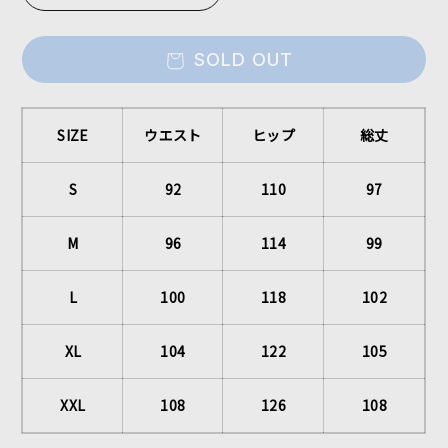
SWEATPANTS
SWEATPANTS
GRAY
GRAY
SOLD OUT
の
の
数
数
量
量
を
を
SIZE
ウエスト
ヒップ
総丈
減
増
ら
や
S
92
110
97
す
す
M
96
114
99
L
100
118
102
XL
104
122
105
XXL
108
126
108