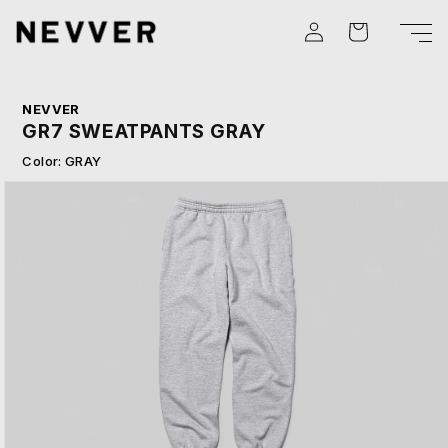
コンテ
カ
グ
ンツに
ー
進む
イ
ト
ン
NEVVER
GR7 SWEATPANTS GRAY
Color: GRAY
商品情
報にス
キップ