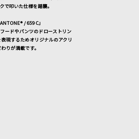
ックで叩いた仕様を踏襲。
NE® / 659 C」
います。フードやパンツのドローストリン
を表現するためオリジナルのアクリ
だわりが満載です。