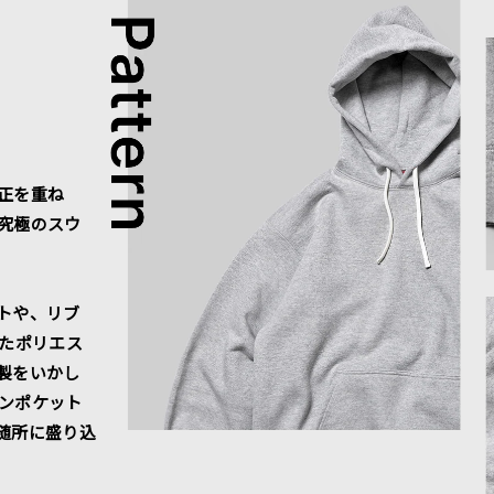
正を重ね
究極のスウ
トや、リブ
れたポリエス
製をいかし
ンポケット
随所に盛り込