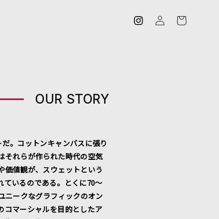
ロ
カ
グ
ー
イ
ト
ン
OUR STORY
トだ。コットンキャンバスに張り
はそれらが作られた時代の空気
や価値観が、スウェットという
れているのである。とくに70～
るユニークなグラフィックのオン
のコマーシャルを目的としたア