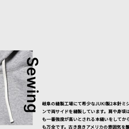
岐阜の縫製工場にて希少なJUKI製2本針ミ
ンで両サイドを縫製しています。肩や身頃
も一番強度が高いとされる本縫いをしてか
も万全です。古き良きアメリカの雰囲気を