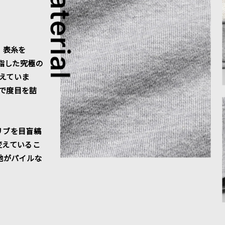
、表糸を
指した究極の
えていま
で度目を詰
リブを目盲縞
変えているこ
地がパイルな